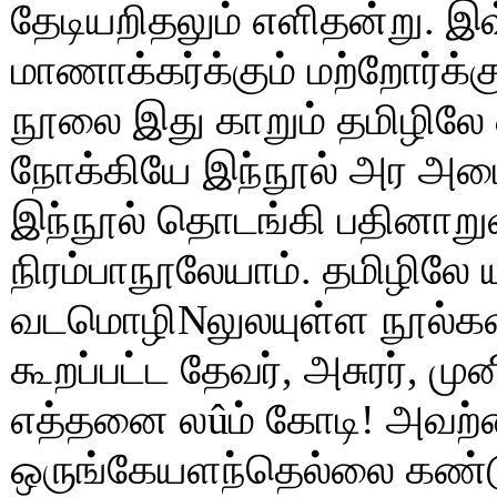
தேடியறிதலும் எளிதன்று. இவ்
மாணாக்கர்க்கும் மற்றோர்க்க
நூலை இது காறும் தமிழிலே 
நோக்கியே இந்நூல் அர அடைவ
இந்நூல் தொடங்கி பதினாறு
நிரம்பாநூலேயாம். தமிழிலே 
வடமொழிNலுலயுள்ள நூல்க
கூறப்பட்ட தேவர், அசுரர், ம
எத்தனை லûம் கோடி! அவற்
ஒருங்கேயளந்தெல்லை கண்டுவி