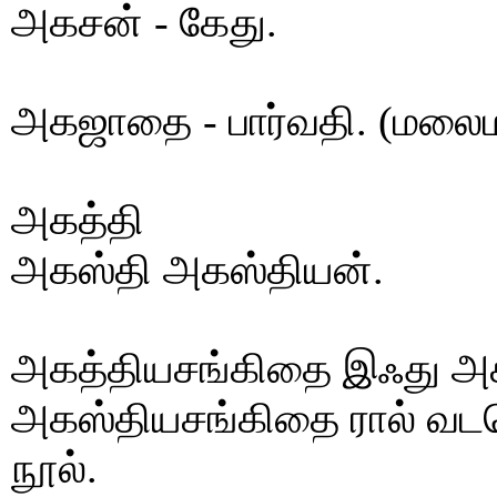
அகசன் - கேது.
அகஜாதை - பார்வதி. (மலைம
அகத்தி
அகஸ்தி அகஸ்தியன்.
அகத்தியசங்கிதை இஃது அ
அகஸ்தியசங்கிதை ரால் வட
நூல்.