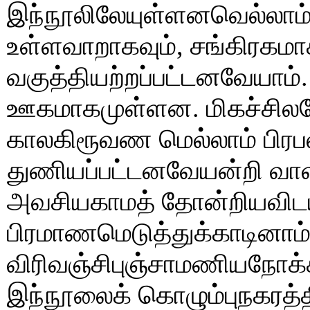
இந்நூலிலேயுள்ளனவெல்லாம் 
உள்ளவாறாகவும், சங்கிரகமாக
வகுத்தியற்றப்பட்டனவேயாம்.
ஊகமாகமுள்ளன. மிகச்சிலவ
காலகிரூவண மெல்லாம் பி
துணியப்பட்டனவேயன்றி வா
அவசியகாமத் தோன்றியவி
பிரமாணமெடுத்துக்காடினாம
விரிவஞ்சிபுஞ்சாமணியநோக்க
இந்நூலைக் கொழும்புநகரத்த