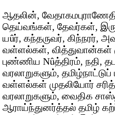
ஆதலின், வேதாகமபுராணேதிக
தெய்வங்கள், தேவர்கள், இரு
யûர், கந்தருவர், கிந்நரர், அ
வள்ளல்கள், வித்துவான்கள் 
புண்ணிய Nûத்திரம், நதி, த
வரலாறுகளும், தமிழ்நாட்டுப்
வள்ளல்கள் முதலியோர் சரித்
வரலாறுகளும், வைதிக சாஸ
ஆராய்ந்துனர்த்தல் தமிழ் கற்