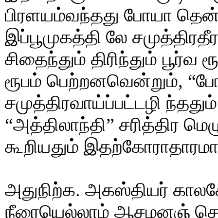
பிரளயம்வந்தது போயா தென்ற
இப்பூமுகத்தி லே சமுத்திரதீ
சிதைந்தும் திரிந்தும் பூர்வ
ரூபம் பெற்றனவென்றும், “ப
சமுத்திரவாய்ப்பட்டழி ந்தது
“அத்திலாந்தி” சரித்திர மெழ
கூறியதும் இதற்கோராதாரமாம
அதுநிற்க. அகஸ்தியர் காலகே
நீரையெல்லாம் ஆசமனஞ் செய்