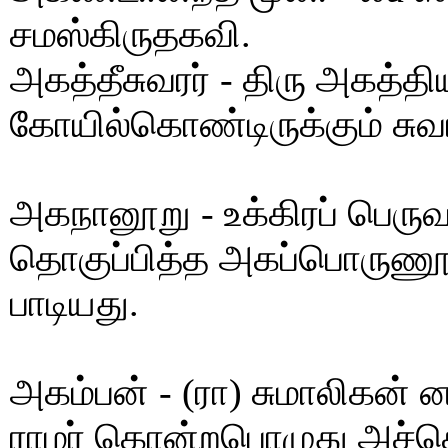
சமஸ்கிருதகவி.
அகத்தீசுவரர் - திரு அகத்த
கோயில்கொண்டிருக்கும் சுவா
அகநானூறு - உக்கிரப் பெரு
தொகுப்பித்த அகப்பொருணூல
பாடியது.
அகம்பன் - (ரா) சுமாலிகன
ராமர் கொன்றபொழுது அச்ச