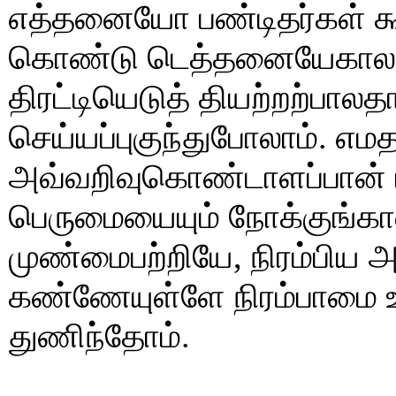
எத்தனையோ பண்டிதர்கள் கூ
கொண்டு டெத்தனையேகாலமார
திரட்டியெடுத் தியற்றற்பா
செய்யப்புகுந்துபோலாம். எம
அவ்வறிவுகொண்டாளப்பான் ப
பெருமையையும் நோக்குங்கா
முண்மைபற்றியே, நிரம்பிய அ
கண்ணேயுள்ளே நிரம்பாமை உ
துணிந்தோம்.