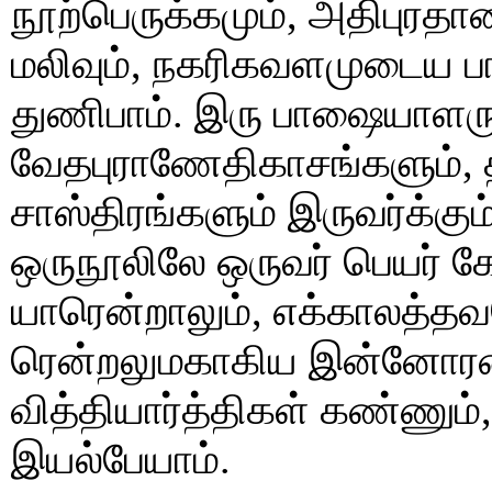
நூற்பெருக்கமும், அதிபுர
மலிவும், நகரிகவளமுடைய 
துணிபாம். இரு பாஷையாளர
வேதபுராணேதிகாசங்களும்,
சாஸ்திரங்களும் இருவர்க்கு
ஒருநூலிலே ஒருவர் பெயர் கே
யாரென்றாலும், எக்காலத்தவ
ரென்றலுமகாகிய இன்னோரன்
வித்தியார்த்திகள் கண்ணும
இயல்பேயாம்.