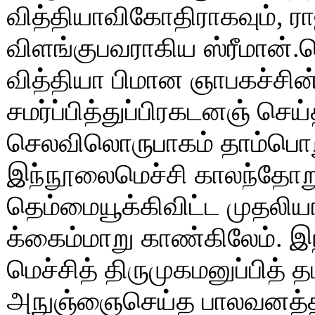
வித்தியாவிகோதிராகவும், ரா
விளங்குபவராகிய ஸ்ரீமான்.
வித்தியா பிமான ஞாபகச்சின
சமர்ப்பித்துப்பிரகடனஞ் செய
செலவிலொருபாகம் தாம்பொறு
இந்நூலைமெச்சி காலந்தோறும
தெம்மையூக்கிவிட்ட முதலிய
க்கைம்மாறு காண்கிலேம். 
மெச்சித் திருமுகமனுப்பித் த
அநுஞ்ஞைசெய்த பாலவனத்தம்