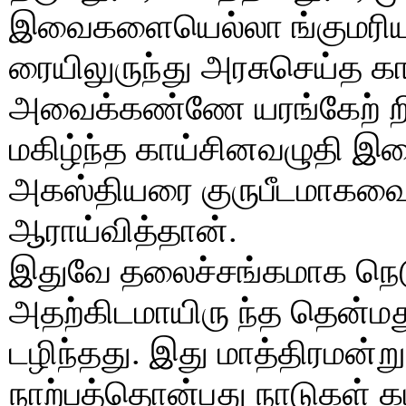
இவைகளையெல்லா ங்குமரியாற
ரையிலுருந்து அரசுசெய்த க
அவைக்கண்ணே யரங்கேற் ற
மகிழ்ந்த காய்சினவழுதி இ
அகஸ்தியரை குருபீடமாகவைத்
ஆராய்வித்தான்.
இதுவே தலைச்சங்கமாக நெடு
அதற்கிடமாயிரு ந்த தென்ம
டழிந்தது. இது மாத்திரமன்று
நாற்பத்தொன்பது நாடுகள் 