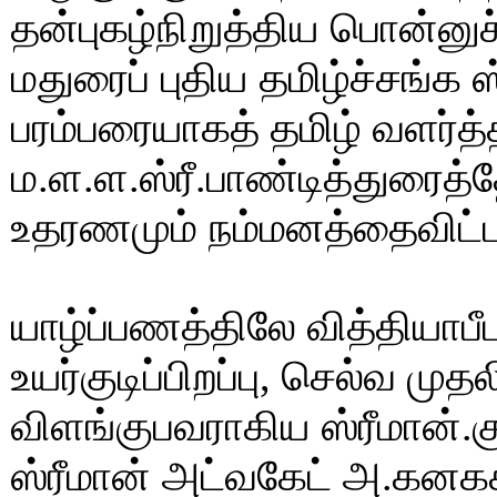
தன்புகழ்நிறுத்திய பொன்னுச்
மதுரைப் புதிய தமிழ்ச்சங்க 
பரம்பரையாகத் தமிழ் வளர்த
ம.ள.ள.ஸ்ரீ.பாண்டித்துரைத்
உதரணமும் நம்மனத்தைவிட்
யாழ்ப்பணத்திலே வித்தியாபீ
உயர்குடிப்பிறப்பு, செல்வ முத
விளங்குபவராகிய ஸ்ரீமான்.க
ஸ்ரீமான் அட்வகேட் அ.கனக