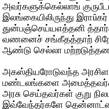
அவர்களுக்கெல்லாங் குருபீட
இலங்கையிலிருந்து இராûகர் 
துன்பஞ்செய்யஎத்தனி த்தார
வணனைச் சங்கீதத்தாற் சி
ஆண்டு செல்லா மற்றடுத்தனர
அகஸ்தியரோடுவந்த அரசிளங
மண்டலங்களை அமைத்தவர்கள்
அரசு செய்தவர்கள் குறு நில
இவ்வேந்தர்களே தென்னாட்ட