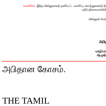
கவனிக்க
: இந்த மின்னூலைத் தனிப்பட்ட வாசிப்பு, உசாத்துணைத் 
பதிப்புரிமையாளரின
மின்னூல் மெய்
அபி
யாழ்ப்ப
ஆ.முத்
அபிதான கோசம்.
THE TAMIL