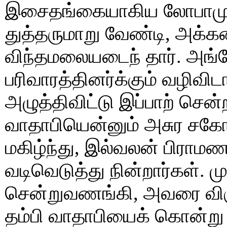
இசைதங்கையாகிய லோபாமுத
துத்தருமாறு வேண்டி, அக்
விந்தமலையடைந் தார். அங்
பரிவாரத்தினர்க்கும் வழிவ
அழுத்திவிட்டு இப்பாற் சென
வாதாபியென்னும் அசுர சகோ
மகிழ்ந்து, இல்வலன் பிராம
வடிவெடுத்து நின்றார்கள். ம
சென்றுவணங்கி, அவரை விரு
தம்பி வாதாபியைக் கொன்று