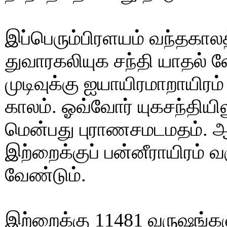
இப்பெரும்பிரளயம் வந்தகால
துவாரகலியுக சந்தி யாதல் வ
முடிவுக்கு ஐயாயிரமாறாயி
காலம். ஓவ்வோர் யுகசந்திய
மென்பது புராணசமடமதம். 
இற்றைக்குப் பன்னீராயிரம் 
வேண்டும்.
இற்றைக்கு 11481 வருஷங்கள