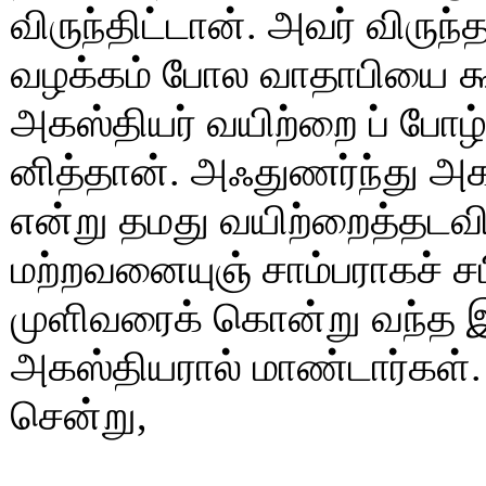
விருந்திட்டான். அவர் விருந
வழக்கம் போல வாதாபியை கூ
அகஸ்தியர் வயிற்றை ப் ப
னித்தான். அஃதுணர்ந்து அ
என்று தமது வயிற்றைத்த
மற்றவனையுஞ் சாம்பராகச் சப
முளிவரைக் கொன்று வந்த இல்
அகஸ்தியரால் மாண்டார்கள்.
சென்று,