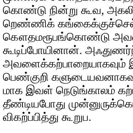
கொண்டு நின்று கூவ, அகலி
றெண்ணிக் கங்கைக்குச்செல்
கௌதமரூபங்கொண்டு அவளை
கூடிப்போயினான். அஃதுணர
அவளைக்கற்பாறையாகவும் இ
பெண்குறி களுடையவனாகவுஞ
மாக இவள் நெடுங்காலம் கற்ப
தீண்டியபோது முன்னுருக்
விகற்ப்பித்து கூறுப.