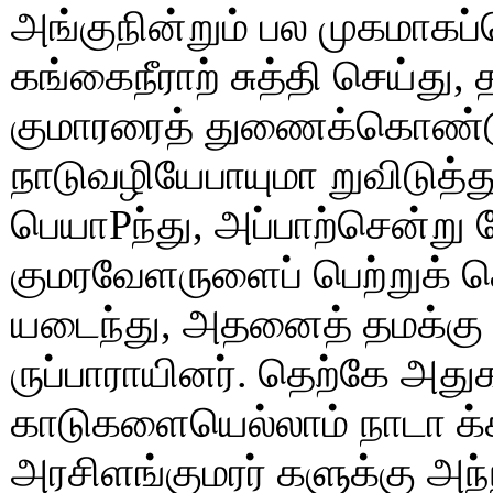
அங்குநின்றும் பல முகமாக
கங்கைநீராற் சுத்தி செய்து
குமாரரைத் துணைக்கொண்டு
நாடுவழியேபாயுமா றுவிடுத்த
பெயாPந்து, அப்பாற்சென்று வ
குமரவேளருளைப் பெற்றுக
யடைந்து, அதனைத் தமக்கு 
ருப்பாராயினர். தெற்கே அதுக
காடுகளையெல்லாம் நாடா க்க
அரசிளங்குமரர் களுக்கு அ