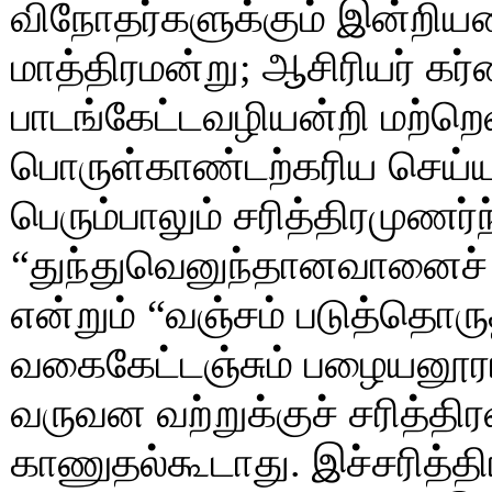
விநோதர்களுக்கும் இன்றி
மாத்திரமன்று; ஆசிரியர் கர
பாடங்கேட்டவழியன்றி மற்ற
பொருள்காண்டற்கரிய செய
பெரும்பாலும் சரித்திரமுணர்
“துந்துவெனுந்தானவானைச் ச
என்றும் “வஞ்சம் படுத்தொர
வகைகேட்டஞ்சும் பழையனூரா
வருவன வற்றுக்குச் சரித்திர
காணுதல்கூடாது. இச்சரித்