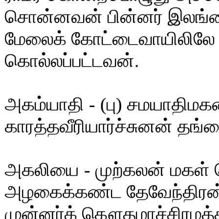
சொன்னவன் பின்னர் இலங்
மேலைக் கோட்டைவாயிலிலே நி
கொல்லப்பட்டவன்.
அகம்யாதி - (பு) சமயாதிமகன
காரத்தவீரியார்ச்சுனன் தங
அகலியை - முற்கலன் மக
அழகைக்கண்ட தேவேந்திரன்
முன்னர்க் கௌதமாச்சிரமத்தி