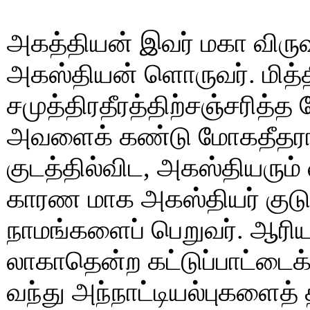
அகத்தியன் இவர் மகா விரு
அகஸ்தியன் ளொருவர். மித்
சமுத்திரதீரத்திற்சஞ்சரித்
அவளைக் கண்டு மோகதீதராக
குடத்தில்விட, அகஸ்தியரும்
காரண மாக அகஸ்தியர் குடும
நாமங்களைப் பெறுவர். ஆரிய
லாகாதென்ற கட்டுப்பாட்டைக
வந்து அந்நாட்டியல்புகளைத்