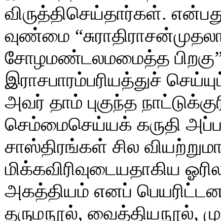
விருத்திசெய்தார்கள். என்பது
வுண்மை “சுராதிராசன்முத
சோழமண்டலமமைத்த பிறகு” எ
இராசபாரம்பரியத்துச் செய்யு
அவர் தாம் புகுந்த நாட்டுக
செம்மைசெய்யக் கருதி அப்
சாஸ்திரங்கள் சில வியற்றும
மிக்கவிரிவுடையதாகிய ஓரி
அகத்தியம் எனப் பெயரிட்டனர
தருமநூல், வைத்தியநூல், ம