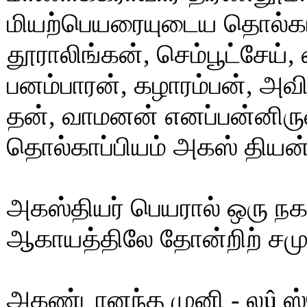
மியற்பெயரையுடைய தொல்காப
தூராலிங்கன், செம்பூட்சேய்,
பனம்பாரன், கழாரம்பன், அவி
தன், வாமனன் எனப்பன்னிருவ
தொல்காப்பியம் அகஸ் தியன்
அகஸ்தியர் பெயரால் ஒரு நக
ஆகாயத்திலே தோன்றிற் சமு
அகண்டானந்த முனி - லû ஸ்