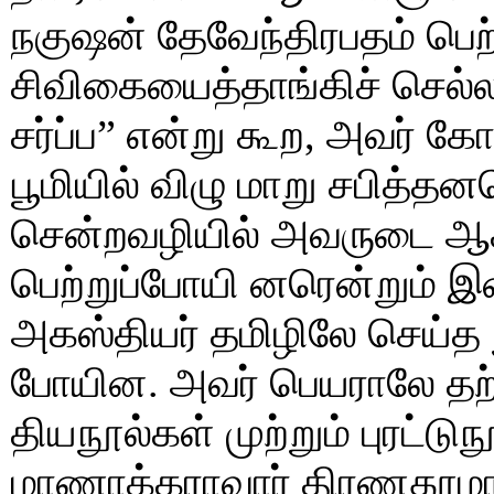
நகுஷன் தேவேந்திரபதம் பெற
சிவிகையைத்தாங்கிச் செல்ல
சர்ப்ப” என்று கூற, அவர் க
பூமியில் விழு மாறு சபித்தனர
சென்றவழியில் அவருடை ஆச்ச
பெற்றுப்போயி னரென்றும
அகஸ்தியர் தமிழிலே செய்த 
போயின. அவர் பெயராலே தற்
தியநூல்கள் முற்றும் புரட்ட
மாணாக்கராவார் திரணதூமா