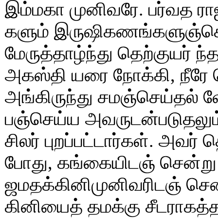
இம்மகா முனிவரே. பர்வத ராஜ
களும் இருஷிகணங்களுஞ்செ
மேருத்தாழ்ந்து தெற்குயர் 
அகஸ்தி யரை நோக்கி, நீரே 
அங்கிருந்து சமஞ்செய்தல்
பஞ்செய்ய அவருடன்படுதலும
சிலர் புறப்பட்டார்கள். அவர்
போது, கங்கையிடஞ் சென்று
ஜமதக்கினிமுனிவரிடஞ் சென
கினியைத் தமக்கு சீடராகத்தர